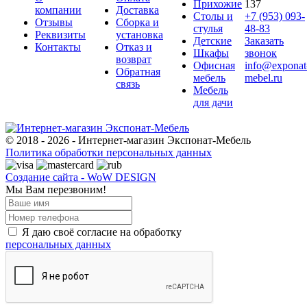
Прихожие
137
компании
Доставка
Столы и
+7 (953) 093-
Отзывы
Сборка и
стулья
48-83
Реквизиты
установка
Детские
Заказать
Контакты
Отказ и
Шкафы
звонок
возврат
Офисная
info@exponat
Обратная
мебель
mebel.ru
связь
Мебель
для дачи
© 2018 - 2026 - Интернет-магазин Экспонат-Мебель
Политика обработки персональных данных
Создание сайта - WoW DESIGN
Мы Вам перезвоним!
Я даю своё согласие на обработку
персональных данных