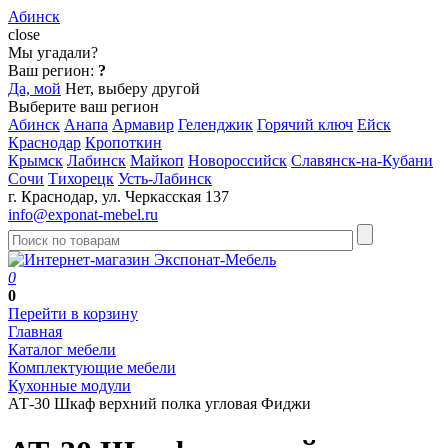
Абинск
close
Мы угадали?
Ваш регион:
?
Да, мой
Нет, выберу другой
Выберите ваш регион
Абинск
Анапа
Армавир
Геленджик
Горячий ключ
Ейск
Краснодар
Кропоткин
Крымск
Лабинск
Майкоп
Новороссийск
Славянск-на-Кубани
Сочи
Тихорецк
Усть-Лабинск
г. Краснодар, ул. Черкасская 137
info@exponat-mebel.ru
0
0
Перейти в корзину
Главная
Каталог мебели
Комплектующие мебели
Кухонные модули
АТ-30 Шкаф верхний полка угловая Фиджи