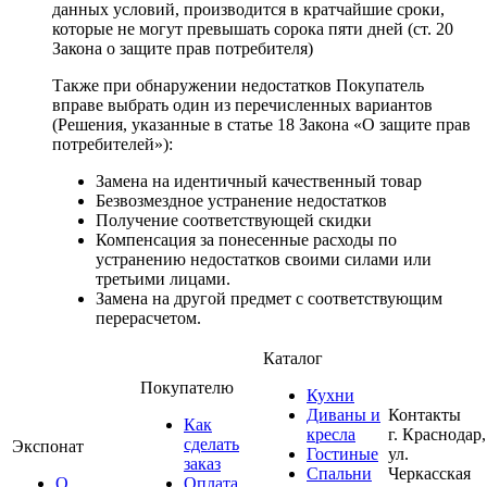
данных условий, производится в кратчайшие сроки,
которые не могут превышать сорока пяти дней (ст. 20
Закона о защите прав потребителя)
Также при обнаружении недостатков Покупатель
вправе выбрать один из перечисленных вариантов
(Решения, указанные в статье 18 Закона «О защите прав
потребителей»):
Замена на идентичный качественный товар
Безвозмездное устранение недостатков
Получение соответствующей скидки
Компенсация за понесенные расходы по
устранению недостатков своими силами или
третьими лицами.
Замена на другой предмет с соответствующим
перерасчетом.
Каталог
Покупателю
Кухни
Диваны и
Контакты
Как
кресла
г. Краснодар,
сделать
Экспонат
Гостиные
ул.
заказ
Спальни
Черкасская
О
Оплата