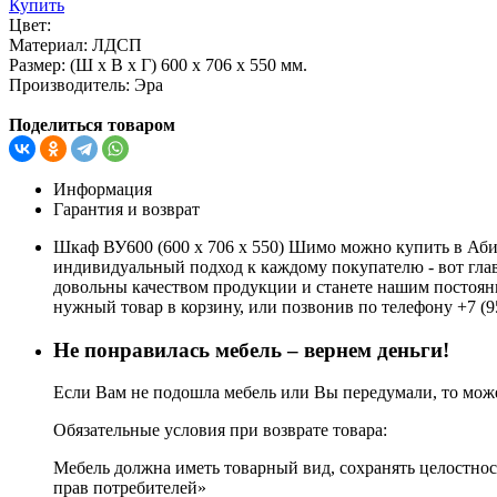
Купить
Цвет:
Материал:
ЛДСП
Размер:
(Ш х В х Г) 600 х 706 х 550 мм.
Производитель:
Эра
Поделиться товаром
Информация
Гарантия и возврат
Шкаф ВУ600 (600 х 706 х 550) Шимо можно купить в Абин
индивидуальный подход к каждому покупателю - вот глав
довольны качеством продукции и станете нашим постоянн
нужный товар в корзину, или позвонив по телефону +7 (9
Не понравилась мебель – вернем деньги!
Если Вам не подошла мебель или Вы передумали, то может
Обязательные условия при возврате товара:
Мебель должна иметь товарный вид, сохранять целостност
прав потребителей»