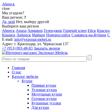
Абинск
close
Мы угадали?
Ваш регион:
?
Да, мой
Нет, выберу другой
Выберите ваш регион
Абинск
Анапа
Армавир
Геленджик
Горячий ключ
Ейск
Красно
Крымск
Лабинск
Майкоп
Новороссийск
Славянск-на-Кубани
С
E-mail:
info@exponat-mebel.ru
Адрес:
г. Краснодар, ул. Черкасская 137
+7 (953) 093-48-83
Заказать звонок
Главная
О нас
Каталог мебели
Кухни
Прямые кухни
Угловые кухни
Модульные кухни
Готовые кухни
Кухонные уголки
Для кухни