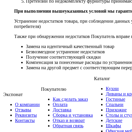
Претензии по недокомплекту фурнитуры принимаютс
При выполнении вышеуказанных условий мы гарантир
Устранение недостатков товара, при соблюдении данных у
потребителя)
Также при обнаружении недостатков Покупатель вправе в
Замена на идентичный качественный товар
Безвозмездное устранение недостатков
Получение соответствующей скидки
Компенсация за понесенные расходы по устранению
Замена на другой предмет с соответствующим перер
Каталог
Кухни
Покупателю
Диваны и кр
Экспонат
Как сделать заказ
Гостиные
О компании
Оплата
Спальни
Отзывы
Доставка
Прихожие
Реквизиты
Сборка и установка
Столы и сту
Контакты
Отказ и возврат
Детские
Обратная связь
Шкафы
Офисная меб