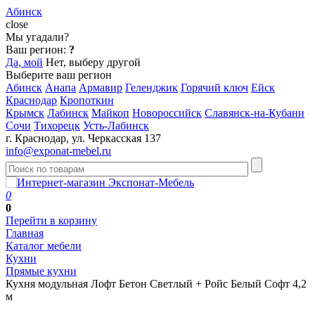
Абинск
close
Мы угадали?
Ваш регион:
?
Да, мой
Нет, выберу другой
Выберите ваш регион
Абинск
Анапа
Армавир
Геленджик
Горячий ключ
Ейск
Краснодар
Кропоткин
Крымск
Лабинск
Майкоп
Новороссийск
Славянск-на-Кубани
Сочи
Тихорецк
Усть-Лабинск
г. Краснодар, ул. Черкасская 137
info@exponat-mebel.ru
0
0
Перейти в корзину
Главная
Каталог мебели
Кухни
Прямые кухни
Кухня модульная Лофт Бетон Светлый + Ройс Белый Софт 4,2
м