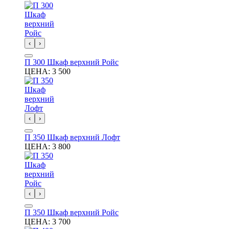
‹
›
П 300 Шкаф верхний Ройс
ЦЕНА:
3 500
‹
›
П 350 Шкаф верхний Лофт
ЦЕНА:
3 800
‹
›
П 350 Шкаф верхний Ройс
ЦЕНА:
3 700