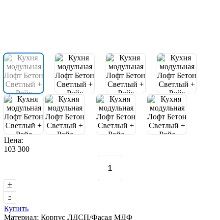
Цена:
103 300
+
-
Купить
Материал:
Корпус ЛДСП/Фасад МДФ